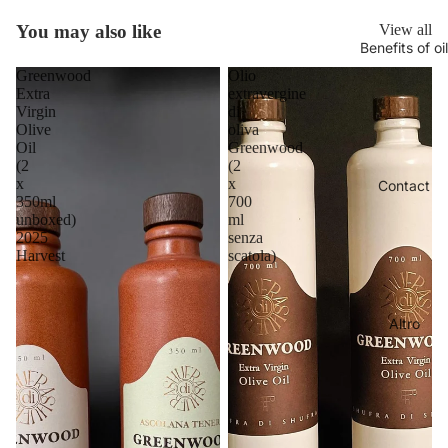
You may also like
View all
Benefits of oil
Greenwood
Olio
Extra
extravergine
Virgin
di
Olive
oliva
Oil
Greenwood
(2
(2
x
x
Contact
350ml
700
unboxed)
ml
2025
senza
Harvest
scatola)
Altro