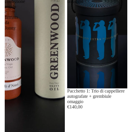
confezione
omaggio
regalo
e
firmato
da
Jonny
Pacchetto 1: Trio di cappelliere
autografate + grembiule
omaggio
€140,00