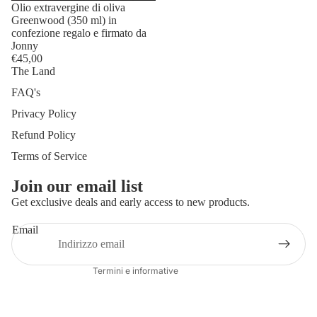
Olio extravergine di oliva
Greenwood (350 ml) in
confezione regalo e firmato da
Jonny
€45,00
The Land
FAQ's
Privacy Policy
Refund Policy
Terms of Service
Join our email list
Get exclusive deals and early access to new products.
Informativa sui rimborsi
Informativa sulla privacy
Email
Termini e condizioni del servizio
Termini e informative