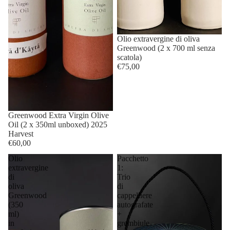
Olio extravergine di oliva
Greenwood (2 x 700 ml senza
scatola)
€75,00
Greenwood Extra Virgin Olive
Oil (2 x 350ml unboxed) 2025
Harvest
€60,00
Olio
Pacchetto
extravergine
1:
di
Trio
oliva
di
Greenwood
cappelliere
(350
autografate
ml)
+
in
grembiule